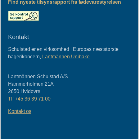
Find nyeste tilsynsrapport fra fødevarestyrelsen
Kontakt
Schulstad er en virksomhed i Europas næststørste
bagerikoncern,
Lantmännen Unibake
Lantmännen Schulstad A/S
Hammerholmen 21A
2650
Hvidovre
Tlf
+45 36 39 71 00
Kontakt os