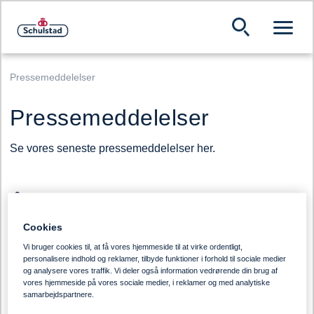
Pressemeddelelser
Pressemeddelelser
Se vores seneste pressemeddelelser her.
Årsrapport 2024
Cookies
Åben som pdf her
Vi bruger cookies til, at få vores hjemmeside til at virke ordentligt,
personalisere indhold og reklamer, tilbyde funktioner i forhold til sociale medier
og analysere vores traffik. Vi deler også information vedrørende din brug af
vores hjemmeside på vores sociale medier, i reklamer og med analytiske
Årsrapport 2023
samarbejdspartnere.