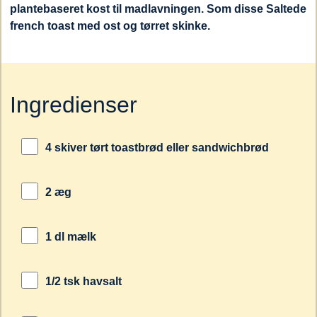
plantebaseret kost til madlavningen. Som disse Saltede
french toast med ost og tørret skinke.
Ingredienser
4 skiver tørt toastbrød eller sandwichbrød
2 æg
1 dl mælk
1/2 tsk havsalt