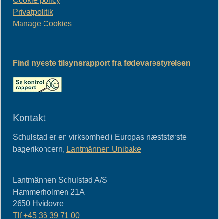
Cookie policy
Privatpolitik
Manage Cookies
Find nyeste tilsynsrapport fra fødevarestyrelsen
Kontakt
Schulstad er en virksomhed i Europas næststørste
bagerikoncern,
Lantmännen Unibake
Lantmännen Schulstad A/S
Hammerholmen 21A
2650
Hvidovre
Tlf
+45 36 39 71 00