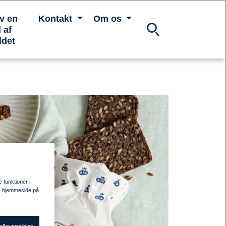
iv en
Kontakt
Om os
 af
ldet
e funktioner i
res hjemmeside på
alle cookies