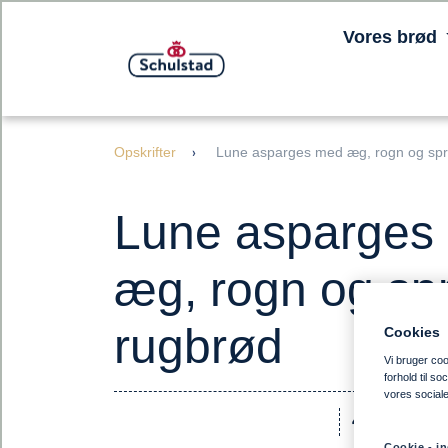
Vores brød
Opskrifter
Lune asparges med æg, rogn og spr
Lune asparges
æg, rogn og sp
rugbrød
Cookies
Vi bruger cook
forhold til s
vores social
4 Styk
Cookie - in