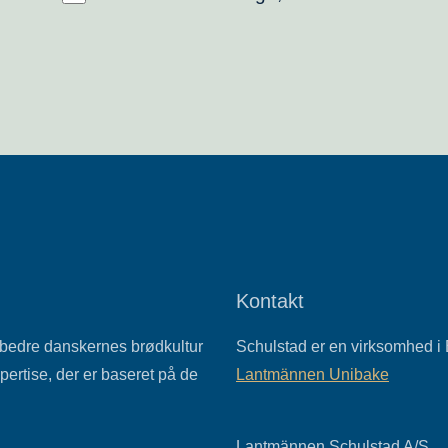
Kontakt
orbedre danskernes brødkultur
Schulstad er en virksomhed i
ertise, der er baseret på de
Lantmännen Unibake
Lantmännen Schulstad A/S