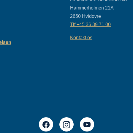
Hammerholmen 21A
2650
Hvidovre
Tlf
+45 36 39 71 00
Kontakt os
relsen