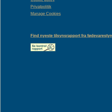
Privatpolitik
Manage Cookies
Find nyeste tilsynsrapport fra fødevaresty