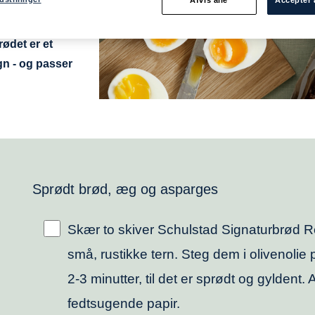
brød Restaurant
rødet er et
gn - og passer
Sprødt brød, æg og asparges
Skær to skiver Schulstad Signaturbrød Re
små, rustikke tern. Steg dem i olivenolie
2-3 minutter, til det er sprødt og gyldent
fedtsugende papir.