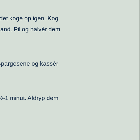
et koge op igen. Kog
vand. Pil og halvér dem
aspargesene og kassér
½-1 minut. Afdryp dem