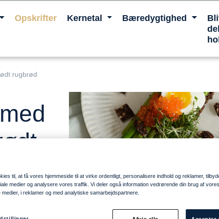
Opskrifter
Kernetal
Bæredygtighed
Bl
del
ho
ødt rugbrød
 med
rødt
ies til, at få vores hjemmeside til at virke ordentligt, personalisere indhold og reklamer, tilbyd
ociale medier og analysere vores traffik. Vi deler også information vedrørende din brug af vo
e medier, i reklamer og med analytiske samarbejdspartnere.
dstillinger
Afvis alle
Accepter 