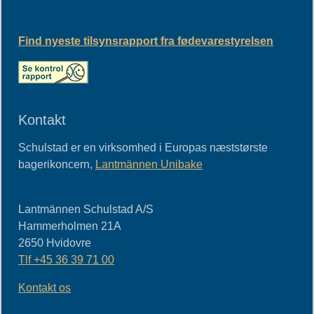
Find nyeste tilsynsrapport fra fødevarestyrelsen
Kontakt
Schulstad er en virksomhed i Europas næststørste
bagerikoncern,
Lantmännen Unibake
Lantmännen Schulstad A/S
Hammerholmen 21A
2650
Hvidovre
Tlf
+45 36 39 71 00
Kontakt os