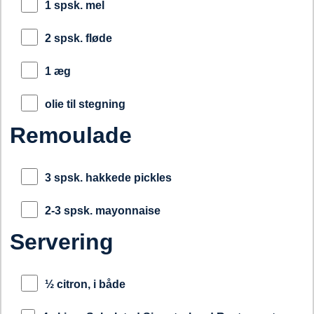
1 spsk. mel
2 spsk. fløde
1 æg
olie til stegning
Remoulade
3 spsk. hakkede pickles
2-3 spsk. mayonnaise
Servering
½ citron, i både