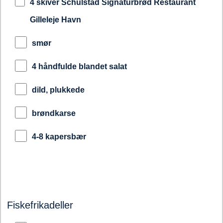
4 skiver Schulstad Signaturbrød Restaurant
Gilleleje Havn
smør
4 håndfulde blandet salat
dild, plukkede
brøndkarse
4-8 kapersbær
Fiskefrikadeller