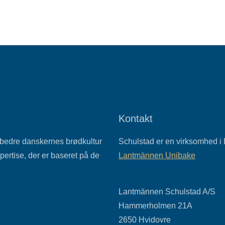
Kontakt
orbedre danskernes brødkultur
Schulstad er en virksomhed i
ertise, der er baseret på de
Lantmännen Unibake
Lantmännen Schulstad A/S
Hammerholmen 21A
2650
Hvidovre