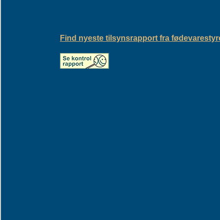
Find nyeste tilsynsrapport fra fødevaresty