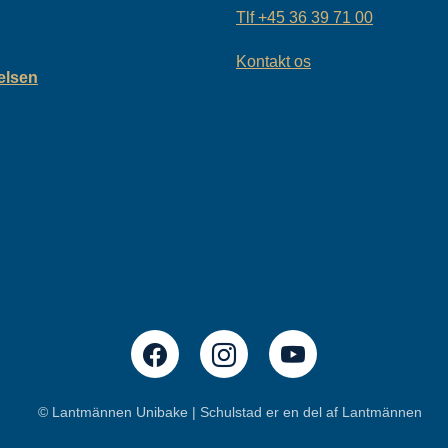
Tlf
+45 36 39 71 00
Kontakt os
relsen
© Lantmännen Unibake | Schulstad er en del af Lantmännen