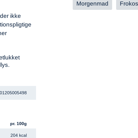
Morgenmad
Frokos
der ikke
tionspligtige
ner
ætlukket
lys.
01205005498
pr. 100g
204 kcal