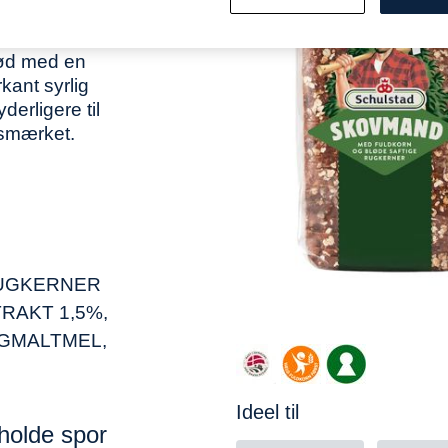
22 skiver.
ingen, og
rød med en
ant syrlig
erligere til
nsmærket.
RUGKERNER
TRAKT 1,5%,
, BYGMALTMEL,
Ideel til
holde spor