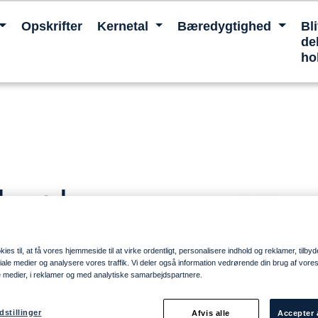
Opskrifter
Kernetal
Bæredygtighed
Bl
del
ho
brød
ies til, at få vores hjemmeside til at virke ordentligt, personalisere indhold og reklamer, tilbyd
ociale medier og analysere vores traffik. Vi deler også information vedrørende din brug af vo
mand, som er
e medier, i reklamer og med analytiske samarbejdspartnere.
 rugsurdej,
velsmagende
dstillinger
Afvis alle
Accepter 