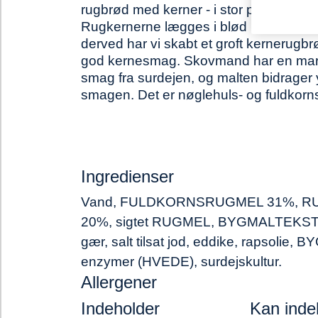
rugbrød med kerner - i stor pakke med 
Rugkernerne lægges i blød inden bagn
derved har vi skabt et groft kernerugb
god kernesmag. Skovmand har en mark
smag fra surdejen, og malten bidrager yd
smagen. Det er nøglehuls- og fuldkor
Ingredienser
Vand, FULDKORNSRUGMEL 31%, 
20%, sigtet RUGMEL, BYGMALTEKS
gær, salt tilsat jod, eddike, rapsolie
enzymer (HVEDE), surdejskultur.
Allergener
Indeholder
Kan inde