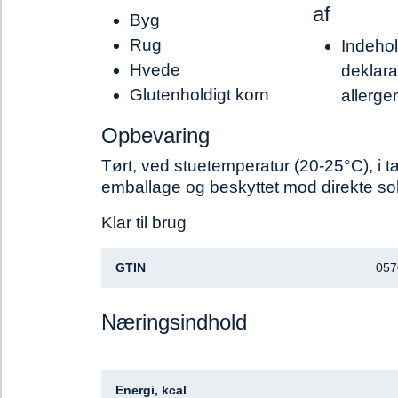
af
Byg
Rug
Indehol
Hvede
deklara
Glutenholdigt korn
allerge
Opbevaring
Tørt, ved stuetemperatur (20-25°C), i t
emballage og beskyttet mod direkte sol
Klar til brug
GTIN
057
Næringsindhold
Energi, kcal