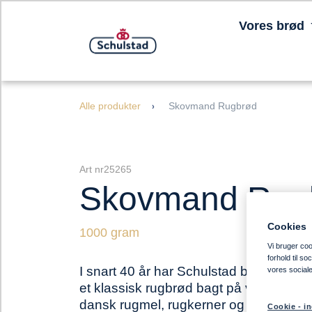
Vores brød
Alle produkter
Skovmand Rugbrød
Art nr25265
Skovmand Rug
Cookies
1000 gram
Vi bruger cook
forhold til s
I snart 40 år har Schulstad bagt Skov
vores social
et klassisk rugbrød bagt på vores egen
dansk rugmel, rugkerner og malt. Et 
Cookie - in