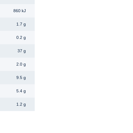
860 kJ
1.7 g
0.2 g
37 g
2.0 g
9.5 g
5.4 g
1.2 g