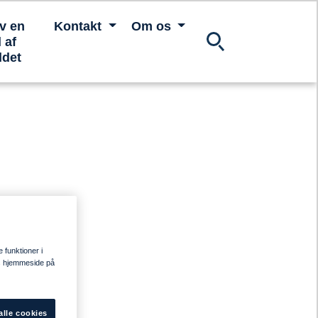
iv en
Kontakt
Om os
 af
ldet
e funktioner i
res hjemmeside på
alle cookies