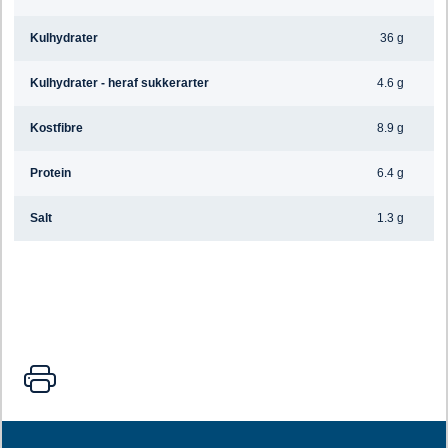
Kulhydrater
36 g
Kulhydrater - heraf sukkerarter
4.6 g
Kostfibre
8.9 g
Protein
6.4 g
Salt
1.3 g