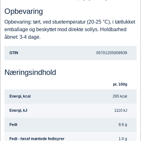
Opbevaring
Opbevaring: tørt, ved stuetemperatur (20-25 °C), i tætlukket
emballage og beskyttet mod direkte sollys. Holdbarhed
åbnet: 3-4 dage.
GTIN
05701205009939
Næringsindhold
pr. 100g
Energi, kcal
265 kcal
Energi, kJ
1110 kJ
Fedt
8.6 g
Fedt - heraf mættede fedtsyrer
1.0 g