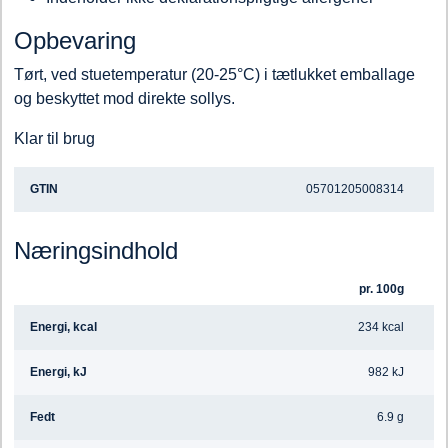
Opbevaring
Tørt, ved stuetemperatur (20-25°C) i tætlukket emballage
og beskyttet mod direkte sollys.
Klar til brug
GTIN
05701205008314
Næringsindhold
pr. 100g
Energi, kcal
234 kcal
Energi, kJ
982 kJ
Fedt
6.9 g