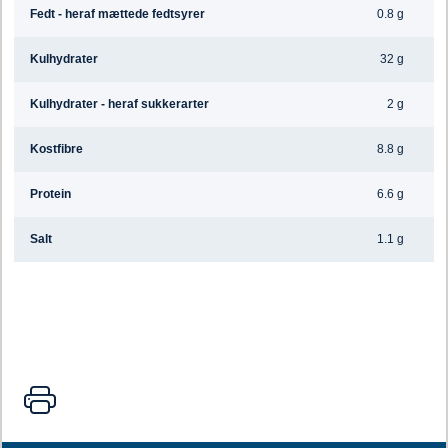
Fedt - heraf mættede fedtsyrer
0.8 g
Kulhydrater
32 g
Kulhydrater - heraf sukkerarter
2 g
Kostfibre
8.8 g
Protein
6.6 g
Salt
1.1 g